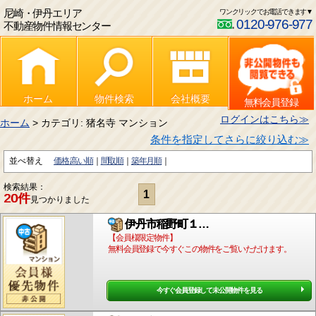
尼崎・伊丹エリア
ワンクリックでお電話できます▼
0120-976-977
不動産物件情報センター
ホーム
物件検索
会社概要
無料会員登録
ログインはこちら≫
ホーム
> カテゴリ: 猪名寺 マンション
条件を指定してさらに絞り込む≫
並べ替え
価格:高い順
間取順
築年月順
検索結果：
1
20件
見つかりました
伊丹市稲野町１…
【会員様限定物件】
無料会員登録で今すぐこの物件をご覧いただけます。
今すぐ会員登録して未公開物件を見る