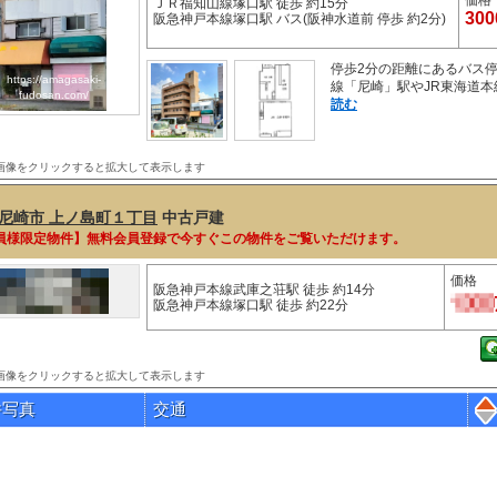
価格
ＪＲ福知山線塚口駅 徒歩 約15分
30
阪急神戸本線塚口駅 バス(阪神水道前 停歩 約2分)
停歩2分の距離にあるバス
https://amagasaki-
線「尼崎」駅やJR東海道本
fudosan.com/
読む
画像をクリックすると拡大して表示します
尼崎市 上ノ島町１丁目
中古戸建
員様限定物件】無料会員登録で今すぐこの物件をご覧いただけます。
価格
阪急神戸本線武庫之荘駅 徒歩 約14分
阪急神戸本線塚口駅 徒歩 約22分
画像をクリックすると拡大して表示します
件写真
交通