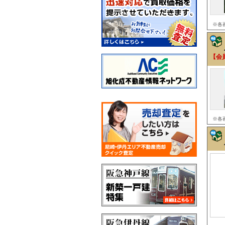
※各
【会
※各