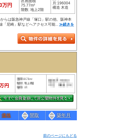
区画面積
月:196004
00万円
75.77m²
構造 木造
階数: 地上2階
停からは阪急神戸線「塚口」駅の他、阪神本
線「尼崎」駅などへアクセス可能...
≫続きを
価格
間取
築年月
前のページにもどる