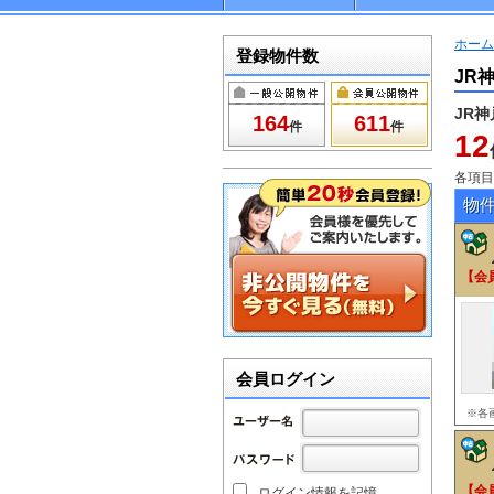
ホーム
登録物件数
JR
JR
164
611
件
件
12
各項目
物
【会
会員ログイン
※各
【会
ログイン情報を記憶