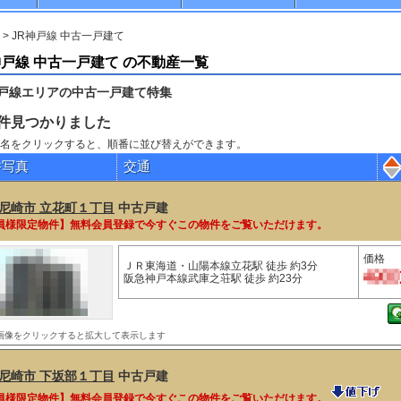
> JR神戸線 中古一戸建て
神戸線 中古一戸建て の不動産一覧
神戸線エリアの中古一戸建て特集
件見つかりました
名をクリックすると、順番に並び替えができます。
件写真
交通
尼崎市 立花町１丁目
中古戸建
員様限定物件】無料会員登録で今すぐこの物件をご覧いただけます。
価格
ＪＲ東海道・山陽本線立花駅 徒歩 約3分
阪急神戸本線武庫之荘駅 徒歩 約23分
画像をクリックすると拡大して表示します
尼崎市 下坂部１丁目
中古戸建
員様限定物件】無料会員登録で今すぐこの物件をご覧いただけます。