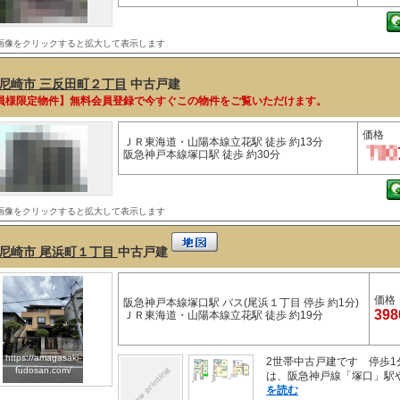
画像をクリックすると拡大して表示します
尼崎市 三反田町２丁目
中古戸建
員様限定物件】無料会員登録で今すぐこの物件をご覧いただけます。
価格
ＪＲ東海道・山陽本線立花駅 徒歩 約13分
阪急神戸本線塚口駅 徒歩 約30分
画像をクリックすると拡大して表示します
尼崎市 尾浜町１丁目
中古戸建
価格
阪急神戸本線塚口駅 バス(尾浜１丁目 停歩 約1分)
39
ＪＲ東海道・山陽本線立花駅 徒歩 約19分
https://amagasaki-
2世帯中古戸建です 停歩
fudosan.com/
は、阪急神戸線「塚口」駅や
を読む