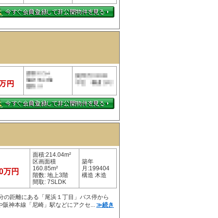
面積:214.04m²
区画面積
築年
160.85m²
月:199404
80万円
階数: 地上3階
構造 木造
間取: 7SLDK
1分の距離にある「尾浜１丁目」バス停から
阪神本線「尼崎」駅などにアクセ...
≫続き