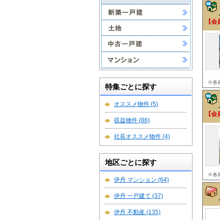
【会
※各
特集ごとに探す
オススメ物件
(5)
【会
収益物件
(86)
社長オススメ物件
(4)
地区ごとに探す
※各
伊丹 マンション
(64)
伊丹 一戸建て
(37)
伊丹 不動産
(135)