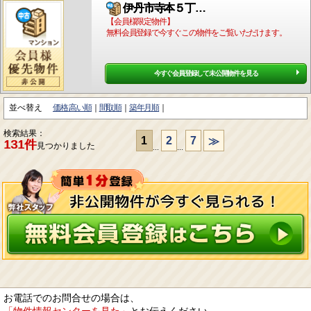
伊丹市寺本５丁…
【会員様限定物件】
無料会員登録で今すぐこの物件をご覧いただけます。
今すぐ会員登録して未公開物件を見る
並べ替え
価格:高い順
間取順
築年月順
検索結果：
1
2
7
≫
131件
見つかりました
...
...
お電話でのお問合せの場合は、