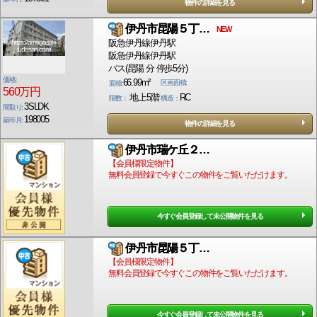
物件の詳細を見る
伊丹市昆陽５丁…
NEW
阪急伊丹線伊丹駅
https://amagasaki-
fudosan.com/
阪急伊丹線伊丹駅
バス(昆陽 分 停歩5分)
価格:
66.99m²
区画面積:
面積:
560万円
地上5階
RC
階数：
構造：
3SLDK
間取り:
198005
築年月:
物件の詳細を見る
伊丹市瑞ケ丘２…
【会員様限定物件】
無料会員登録で今すぐこの物件をご覧いただけます。
今すぐ会員登録して未公開物件を見る
伊丹市昆陽５丁…
【会員様限定物件】
無料会員登録で今すぐこの物件をご覧いただけます。
今すぐ会員登録して未公開物件を見る