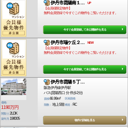
伊丹市昆陽南１…
UP
【会員様限定物件】
無料会員登録で今すぐこの物件をご覧いただけます。
今すぐ会員登録して未公開物件を見る
伊丹市瑞ケ丘２…
NEW
【会員様限定物件】
無料会員登録で今すぐこの物件をご覧いただけます。
今すぐ会員登録して未公開物件を見る
伊丹市昆陽５丁…
阪急伊丹線伊丹駅
https://amagasaki-
バス(昆陽西口 分 停歩2分)
fudosan.com/
66.99m²
区画面積:
面積:
価格:
地上5階
RC
階数：
構造：
1190万円
2LDK
間取り:
198005
築年月:
物件の詳細を見る