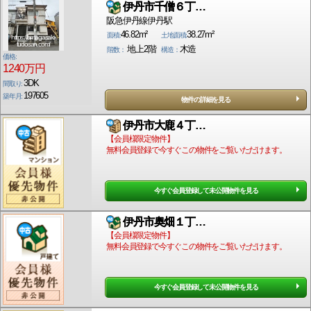
伊丹市千僧６丁…
阪急伊丹線伊丹駅
46.82m²
38.27m²
面積:
土地面積:
https://amagasaki-
fudosan.com/
地上2階
木造
階数：
構造：
価格:
1240万円
3DK
間取り:
197605
築年月:
物件の詳細を見る
伊丹市大鹿４丁…
【会員様限定物件】
無料会員登録で今すぐこの物件をご覧いただけます。
今すぐ会員登録して未公開物件を見る
伊丹市奥畑１丁…
【会員様限定物件】
無料会員登録で今すぐこの物件をご覧いただけます。
今すぐ会員登録して未公開物件を見る