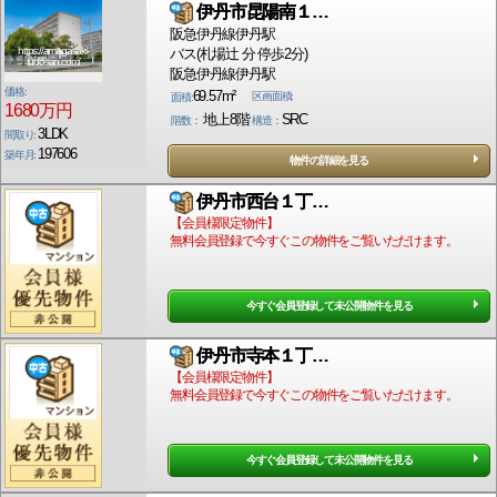
伊丹市昆陽南１…
阪急伊丹線伊丹駅
https://amagasaki-
バス(札場辻 分 停歩2分)
fudosan.com/
阪急伊丹線伊丹駅
価格:
69.57m²
区画面積:
面積:
1680万円
地上8階
SRC
階数：
構造：
3LDK
間取り:
197606
築年月:
物件の詳細を見る
伊丹市西台１丁…
【会員様限定物件】
無料会員登録で今すぐこの物件をご覧いただけます。
今すぐ会員登録して未公開物件を見る
伊丹市寺本１丁…
【会員様限定物件】
無料会員登録で今すぐこの物件をご覧いただけます。
今すぐ会員登録して未公開物件を見る