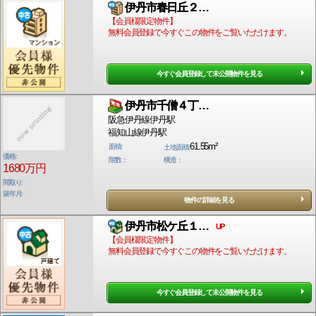
伊丹市春日丘２…
【会員様限定物件】
無料会員登録で今すぐこの物件をご覧いただけます。
今すぐ会員登録して未公開物件を見る
伊丹市千僧４丁…
阪急伊丹線伊丹駅
福知山線伊丹駅
61.55m²
面積:
土地面積:
価格:
階数：
構造：
1680万円
間取り:
築年月:
物件の詳細を見る
伊丹市松ケ丘１…
UP
【会員様限定物件】
無料会員登録で今すぐこの物件をご覧いただけます。
今すぐ会員登録して未公開物件を見る