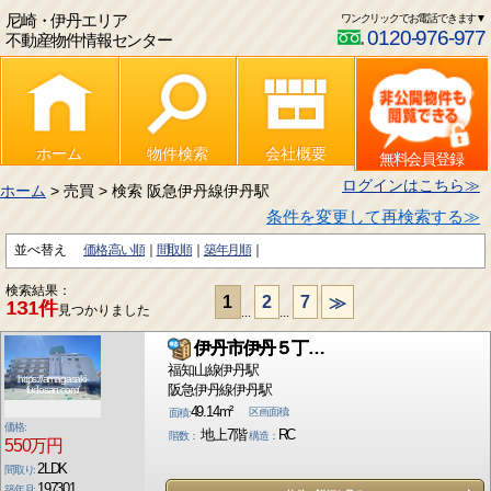
尼崎・伊丹エリア
ワンクリックでお電話できます▼
0120-976-977
不動産物件情報センター
ホーム
物件検索
会社概要
無料会員登録
ログインはこちら≫
ホーム
> 売買 > 検索 阪急伊丹線伊丹駅
条件を変更して再検索する≫
並べ替え
価格:高い順
間取順
築年月順
検索結果：
1
2
7
≫
131件
見つかりました
...
...
伊丹市伊丹５丁…
福知山線伊丹駅
https://amagasaki-
阪急伊丹線伊丹駅
fudosan.com/
49.14m²
区画面積:
面積:
価格:
地上7階
RC
階数：
構造：
550万円
2LDK
間取り:
197301
築年月: